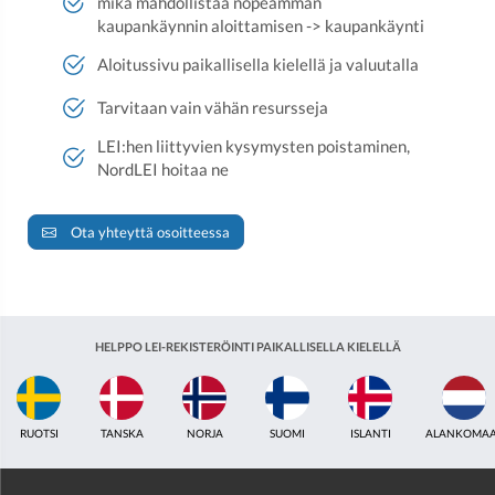
mikä mahdollistaa nopeamman
kaupankäynnin aloittamisen -> kaupankäynti
Aloitussivu paikallisella kielellä ja valuutalla
Tarvitaan vain vähän resursseja
LEI:hen liittyvien kysymysten poistaminen,
NordLEI hoitaa ne
Ota yhteyttä osoitteessa
HELPPO LEI-REKISTERÖINTI PAIKALLISELLA KIELELLÄ
RUOTSI
TANSKA
NORJA
SUOMI
ISLANTI
ALANKOMAA