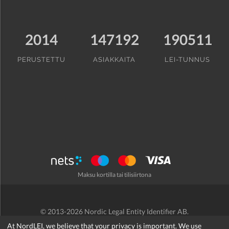
2014
147192
190511
PERUSTETTU
ASIAKKAITA
LEI-TUNNUS
Maksu kortilla tai tilisiirtona
© 2013-2026 Nordic Legal Entity Identifier AB.
Käyttöehdot
/
Tietosuojakäytäntö
/
Hyvityskäytäntö
/
Cookies
At NordLEI, we believe that your privacy is important. We use