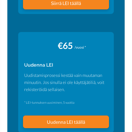
Siirrä LEI täällä
€65
/vuosi *
Uudenna LEI
Uudistamisprosessi kestää vain muutaman
minuutin. Jos sinulla ei ole käyttäjätiliä, voit
rekisteröidä sellaisen.
* LEI-tunnuksen uusiminen, 5 vuotta
Uudenna LEI täällä