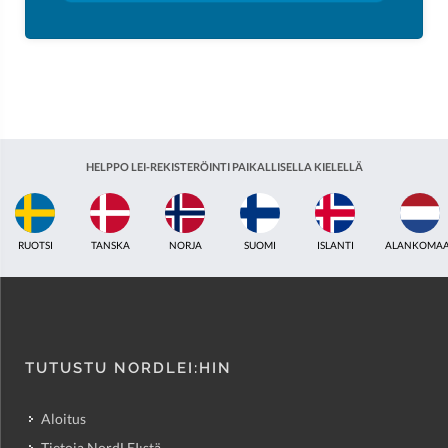
HELPPO LEI-REKISTERÖINTI PAIKALLISELLA KIELELLÄ
ISLANTI
ALANKOMAAT
YHDISTYNYT KUNINGASKUNTA
INTIA
VI
TUTUSTU NORDLEI:HIN
Aloitus
Tietoja NordLEI:stä