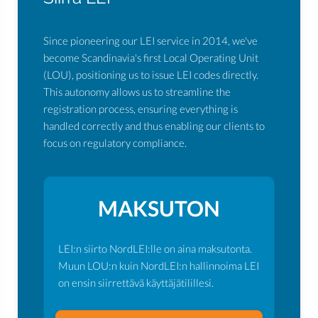
Since pioneering our LEI service in 2014, we've
become Scandinavia's first Local Operating Unit
(LOU), positioning us to issue LEI codes directly.
This autonomy allows us to streamline the
registration process, ensuring everything is
handled correctly and thus enabling our clients to
focus on regulatory compliance.
MAKSUTON
LEI:n siirto NordLEI:lle on aina maksutonta.
Muun LOU:n kuin NordLEI:n hallinnoima LEI
on ensin siirrettävä käyttäjätilillesi.