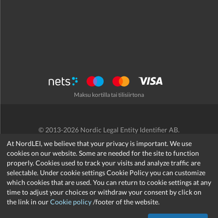
Maksu kortilla tai tilisiirtona
© 2013-2026 Nordic Legal Entity Identifier AB.
Käyttöehdot
/
Tietosuojakäytäntö
/
Hyvityskäytäntö
/
Cookies
At NordLEI, we believe that your privacy is important. We use
cookies on our website. Some are needed for the site to function
properly. Cookies used to track your visits and analyze traffic are
selectable. Under cookie settings Cookie Policy you can customize
which cookies that are used. You can return to cookie settings at any
support@nordlei.org
time to adjust your choices or withdraw your consent by click on
the link in our
Cookie policy
/footer of the website.