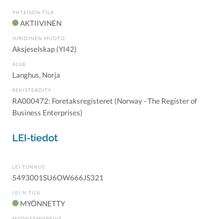
YHTEISÖN TILA
AKTIIVINEN
JURIDINEN MUOTO
Aksjeselskap (YI42)
ALUE
Langhus, Norja
REKISTERÖITY
RA000472: Foretaksregisteret (Norway - The Register of
Business Enterprises)
LEI-tiedot
LEI-TUNNUS
5493001SU6OW666JS321
LEI:N TILA
MYÖNNETTY
MYÖNTÄMISPÄIVÄ