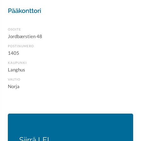
Pääkonttori
OSOITE
Jordbærstien 48
POSTINUMERO
1405
KAUPUNKI
Langhus
VALTIO
Norja
Siirrä LEI