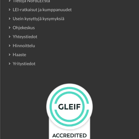
Tietoja NordLEI:stä
LEI-ratkaisut ja kumppanuudet
Usein kysyttyjä kysymyksiä
Ohjekeskus
Yhteystiedot
Hinnoittelu
Haaste
Yritystiedot