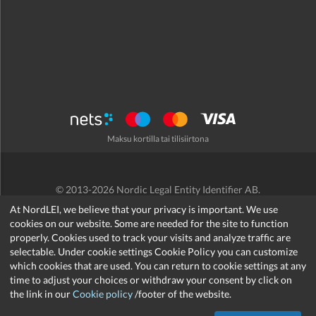
Maksu kortilla tai tilisiirtona
© 2013-2026 Nordic Legal Entity Identifier AB.
Käyttöehdot
/
Tietosuojakäytäntö
/
Hyvityskäytäntö
/
Cookies
At NordLEI, we believe that your privacy is important. We use
cookies on our website. Some are needed for the site to function
properly. Cookies used to track your visits and analyze traffic are
selectable. Under cookie settings Cookie Policy you can customize
which cookies that are used. You can return to cookie settings at any
support@nordlei.org
time to adjust your choices or withdraw your consent by click on
the link in our
Cookie policy
/footer of the website.