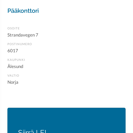
Pääkonttori
OSOITE
Strandavegen 7
POSTINUMERO
6017
KAUPUNKI
Ålesund
VALTIO
Norja
Siirrä LEI