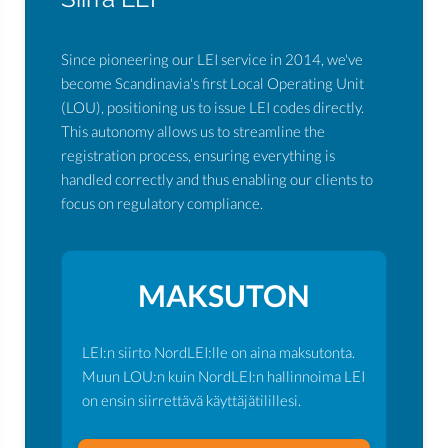
Since pioneering our LEI service in 2014, we've
become Scandinavia's first Local Operating Unit
(LOU), positioning us to issue LEI codes directly.
This autonomy allows us to streamline the
registration process, ensuring everything is
handled correctly and thus enabling our clients to
focus on regulatory compliance.
MAKSUTON
LEI:n siirto NordLEI:lle on aina maksutonta.
Muun LOU:n kuin NordLEI:n hallinnoima LEI
on ensin siirrettävä käyttäjätilillesi.