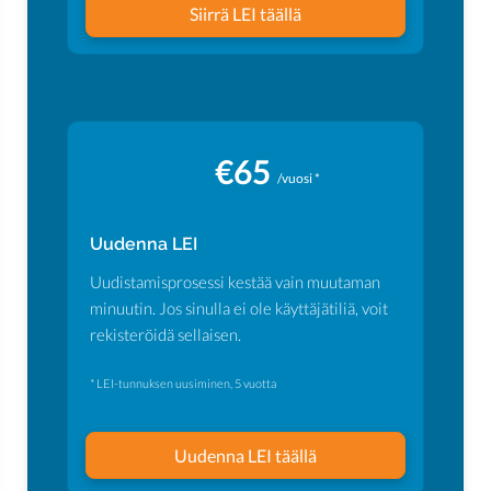
Siirrä LEI täällä
€65
/vuosi *
Uudenna LEI
Uudistamisprosessi kestää vain muutaman
minuutin. Jos sinulla ei ole käyttäjätiliä, voit
rekisteröidä sellaisen.
* LEI-tunnuksen uusiminen, 5 vuotta
Uudenna LEI täällä