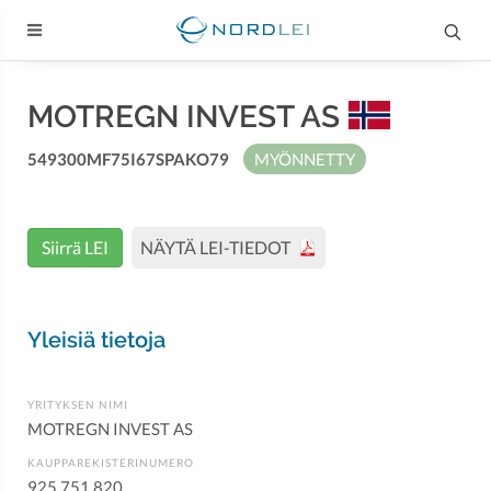
MOTREGN INVEST AS
549300MF75I67SPAKO79
MYÖNNETTY
Siirrä LEI
NÄYTÄ LEI-TIEDOT
Yleisiä tietoja
YRITYKSEN NIMI
MOTREGN INVEST AS
KAUPPAREKISTERINUMERO
925 751 820