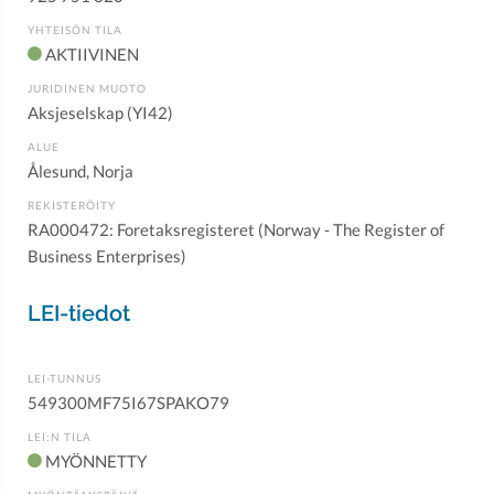
YHTEISÖN TILA
AKTIIVINEN
JURIDINEN MUOTO
Aksjeselskap (YI42)
ALUE
Ålesund, Norja
REKISTERÖITY
RA000472: Foretaksregisteret (Norway - The Register of
Business Enterprises)
LEI-tiedot
LEI-TUNNUS
549300MF75I67SPAKO79
LEI:N TILA
MYÖNNETTY