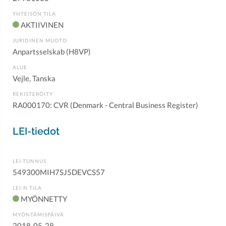
YHTEISÖN TILA
AKTIIVINEN
JURIDINEN MUOTO
Anpartsselskab (H8VP)
ALUE
Vejle, Tanska
REKISTERÖITY
RA000170: CVR (Denmark - Central Business Register)
LEI-tiedot
LEI-TUNNUS
549300MIH7SJ5DEVCS57
LEI:N TILA
MYÖNNETTY
MYÖNTÄMISPÄIVÄ
2018-05-28