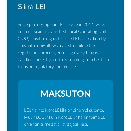
Siirrä LEI
Since pioneering our LEI service in 2014, we've
become Scandinavia's first Local Operating Unit
(LOU), positioning us to issue LEI codes directly.
This autonomy allows us to streamline the
registration process, ensuring everything is
handled correctly and thus enabling our clients to
focus on regulatory compliance.
MAKSUTON
LEI:n siirto NordLEI:lle on aina maksutonta.
Muun LOU:n kuin NordLEI:n hallinnoima LEI
on ensin siirrettävä käyttäjätilillesi.