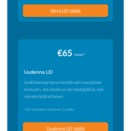
Siirrä LEI täällä
€65
/vuosi *
Uudenna LEI
Uudistamisprosessi kestää vain muutaman
minuutin. Jos sinulla ei ole käyttäjätiliä, voit
rekisteröidä sellaisen.
* LEI-tunnuksen uusiminen, 5 vuotta
Uudenna LEI täällä