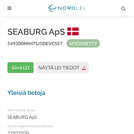
SEABURG ApS
549300MIH7SJ5DEVCS57
MYÖNNETTY
Siirrä LEI
NÄYTÄ LEI-TIEDOT
Yleisiä tietoja
YRITYKSEN NIMI
SEABURG ApS
KAUPPAREKISTERINUMERO
27931030