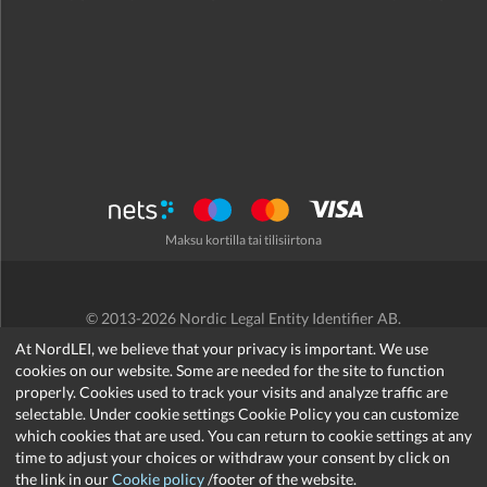
Maksu kortilla tai tilisiirtona
© 2013-2026 Nordic Legal Entity Identifier AB.
Käyttöehdot
/
Tietosuojakäytäntö
/
Hyvityskäytäntö
/
Cookies
At NordLEI, we believe that your privacy is important. We use
cookies on our website. Some are needed for the site to function
properly. Cookies used to track your visits and analyze traffic are
selectable. Under cookie settings Cookie Policy you can customize
which cookies that are used. You can return to cookie settings at any
support@nordlei.org
time to adjust your choices or withdraw your consent by click on
the link in our
Cookie policy
/footer of the website.