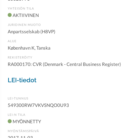
YHTEISÖN TILA
AKTIIVINEN
JURIDINEN MUOTO
Anpartsselskab (H8VP)
ALUE
København K, Tanska
REKISTERÖITY
RA000170: CVR (Denmark - Central Business Register)
LEI-tiedot
LEI-TUNNUS
549300RW7VKVSNQO0U93
LEI:N TILA
MYÖNNETTY
MYÖNTÄMISPÄIVÄ
2017-11-03