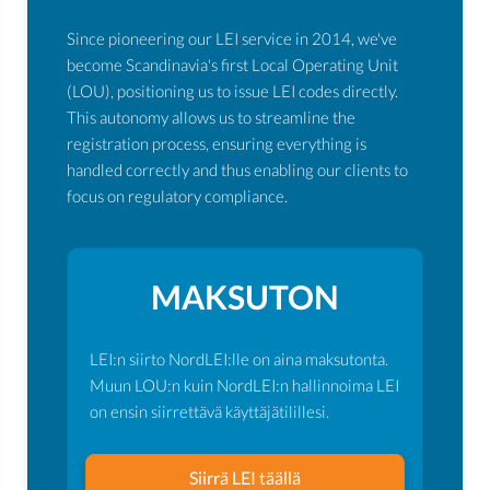
Since pioneering our LEI service in 2014, we've
become Scandinavia's first Local Operating Unit
(LOU), positioning us to issue LEI codes directly.
This autonomy allows us to streamline the
registration process, ensuring everything is
handled correctly and thus enabling our clients to
focus on regulatory compliance.
MAKSUTON
LEI:n siirto NordLEI:lle on aina maksutonta.
Muun LOU:n kuin NordLEI:n hallinnoima LEI
on ensin siirrettävä käyttäjätilillesi.
Siirrä LEI täällä