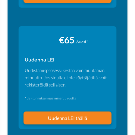
€65
/vuosi *
Uudenna LEI
Uudistamisprosessi kestää vain muutaman
minuutin. Jos sinulla ei ole käyttäjätiliä, voit
rekisteröidä sellaisen.
* LEI-tunnuksen uusiminen, 5 vuotta
Uudenna LEI täällä