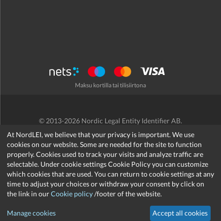
Maksu kortilla tai tilisiirtona
© 2013-2026 Nordic Legal Entity Identifier AB.
Käyttöehdot
/
Tietosuojakäytäntö
/
Hyvityskäytäntö
/
Cookies
At NordLEI, we believe that your privacy is important. We use
cookies on our website. Some are needed for the site to function
properly. Cookies used to track your visits and analyze traffic are
selectable. Under cookie settings Cookie Policy you can customize
which cookies that are used. You can return to cookie settings at any
support@nordlei.org
time to adjust your choices or withdraw your consent by click on
the link in our
Cookie policy
/footer of the website.
Manage cookies
Accept all cookies