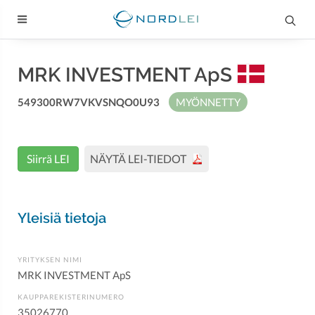
MRK INVESTMENT ApS
549300RW7VKVSNQO0U93
MYÖNNETTY
Siirrä LEI
NÄYTÄ LEI-TIEDOT
Yleisiä tietoja
YRITYKSEN NIMI
MRK INVESTMENT ApS
KAUPPAREKISTERINUMERO
35026770