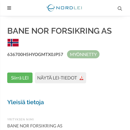
BANE NOR FORSIKRING AS
636700H5HYOGMTX0JP57
MYÖNNETTY
Siirrä LEI
NÄYTÄ LEI-TIEDOT
Yleisiä tietoja
YRITYKSEN NIMI
BANE NOR FORSIKRING AS