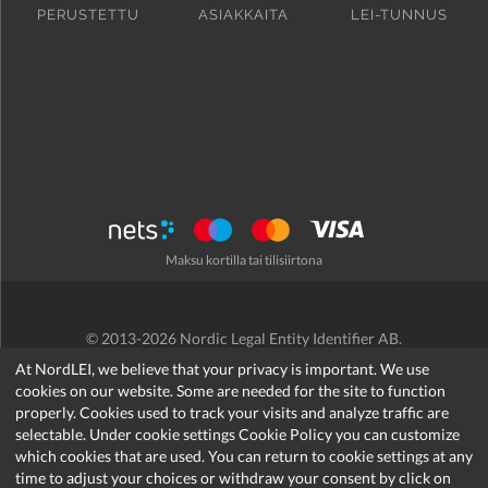
PERUSTETTU
ASIAKKAITA
LEI-TUNNUS
Maksu kortilla tai tilisiirtona
© 2013-2026 Nordic Legal Entity Identifier AB.
Käyttöehdot
/
Tietosuojakäytäntö
/
Hyvityskäytäntö
/
Cookies
At NordLEI, we believe that your privacy is important. We use
cookies on our website. Some are needed for the site to function
properly. Cookies used to track your visits and analyze traffic are
selectable. Under cookie settings Cookie Policy you can customize
which cookies that are used. You can return to cookie settings at any
support@nordlei.org
time to adjust your choices or withdraw your consent by click on