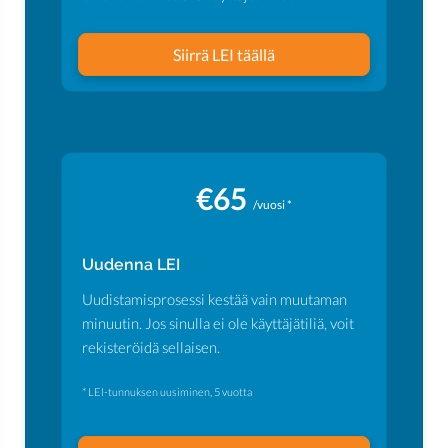
Siirrä LEI täällä
€65
/vuosi *
Uudenna LEI
Uudistamisprosessi kestää vain muutaman
minuutin. Jos sinulla ei ole käyttäjätiliä, voit
rekisteröidä sellaisen.
* LEI-tunnuksen uusiminen, 5 vuotta