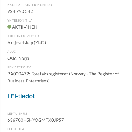
KAUPPAREKISTERINUMERO
924 790 342
YHTEISÖN TILA
AKTIIVINEN
JURIDINEN MUOTO
Aksjeselskap (YI42)
ALUE
Oslo, Norja
REKISTERÖITY
RA000472: Foretaksregisteret (Norway - The Register of
Business Enterprises)
LEI-tiedot
LEI-TUNNUS
636700H5HYOGMTX0JP57
LEI:N TILA