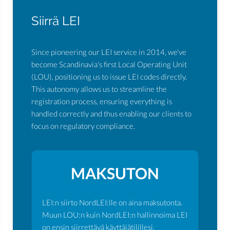
Siirrä LEI
Since pioneering our LEI service in 2014, we've
become Scandinavia's first Local Operating Unit
(LOU), positioning us to issue LEI codes directly.
This autonomy allows us to streamline the
registration process, ensuring everything is
handled correctly and thus enabling our clients to
focus on regulatory compliance.
MAKSUTON
LEI:n siirto NordLEI:lle on aina maksutonta.
Muun LOU:n kuin NordLEI:n hallinnoima LEI
on ensin siirrettävä käyttäjätilillesi.