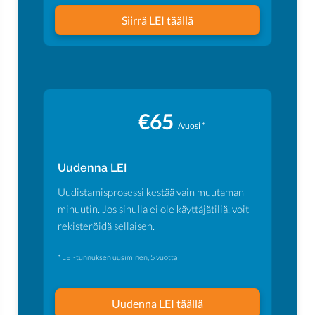
Siirrä LEI täällä
€65
/vuosi *
Uudenna LEI
Uudistamisprosessi kestää vain muutaman
minuutin. Jos sinulla ei ole käyttäjätiliä, voit
rekisteröidä sellaisen.
* LEI-tunnuksen uusiminen, 5 vuotta
Uudenna LEI täällä