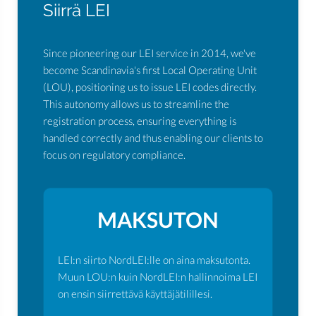
Siirrä LEI
Since pioneering our LEI service in 2014, we've
become Scandinavia's first Local Operating Unit
(LOU), positioning us to issue LEI codes directly.
This autonomy allows us to streamline the
registration process, ensuring everything is
handled correctly and thus enabling our clients to
focus on regulatory compliance.
MAKSUTON
LEI:n siirto NordLEI:lle on aina maksutonta.
Muun LOU:n kuin NordLEI:n hallinnoima LEI
on ensin siirrettävä käyttäjätilillesi.