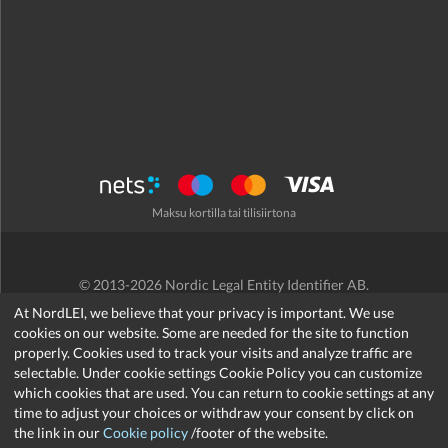
Maksu kortilla tai tilisiirtona
© 2013-2026 Nordic Legal Entity Identifier AB.
Käyttöehdot
/
Tietosuojakäytäntö
/
Hyvityskäytäntö
/
Cookies
At NordLEI, we believe that your privacy is important. We use
cookies on our website. Some are needed for the site to function
properly. Cookies used to track your visits and analyze traffic are
selectable. Under cookie settings Cookie Policy you can customize
which cookies that are used. You can return to cookie settings at any
support@nordlei.org
time to adjust your choices or withdraw your consent by click on
the link in our
Cookie policy
/footer of the website.