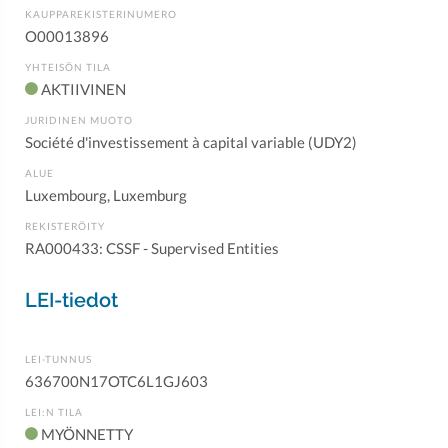
KAUPPAREKISTERINUMERO
O00013896
YHTEISÖN TILA
AKTIIVINEN
JURIDINEN MUOTO
Société d'investissement à capital variable (UDY2)
ALUE
Luxembourg, Luxemburg
REKISTERÖITY
RA000433: CSSF - Supervised Entities
LEI-tiedot
LEI-TUNNUS
636700N17OTC6L1GJ603
LEI:N TILA
MYÖNNETTY