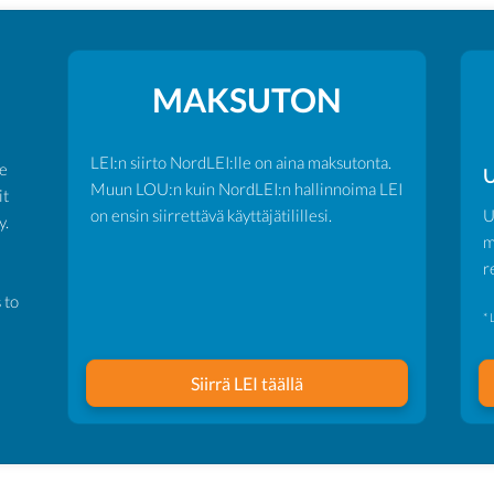
MAKSUTON
LEI:n siirto NordLEI:lle on aina maksutonta.
ve
U
Muun LOU:n kuin NordLEI:n hallinnoima LEI
it
on ensin siirrettävä käyttäjätilillesi.
U
y.
m
r
 to
* 
Siirrä LEI täällä