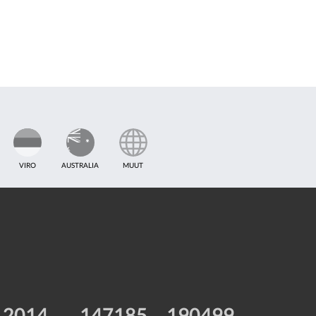
VIRO
AUSTRALIA
MUUT
2014
147185
190499