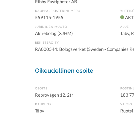
Ribby Fastigheter AB
KAUPPAREKISTERINUMERO
YHTEIS
559115-1955
AKT
JURIDINEN MUOTO
ALUE
Aktiebolag (XJHM)
Täby, 
REKISTERÖITY
RA000544: Bolagsverket (Sweden - Companies Re
Oikeudellinen osoite
OSOITE
POSTIN
Reprovägen 12, 2tr
183 7
KAUPUNKI
VALTIO
Täby
Ruotsi