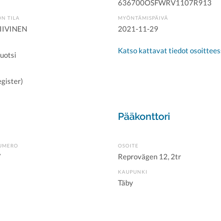
636700OSFWRV1107R913
ÖN TILA
MYÖNTÄMISPÄIVÄ
IIVINEN
2021-11-29
Katso kattavat tiedot osoitteess
Ruotsi
gister)
Pääkonttori
UMERO
OSOITE
7
Reprovägen 12, 2tr
KAUPUNKI
Täby