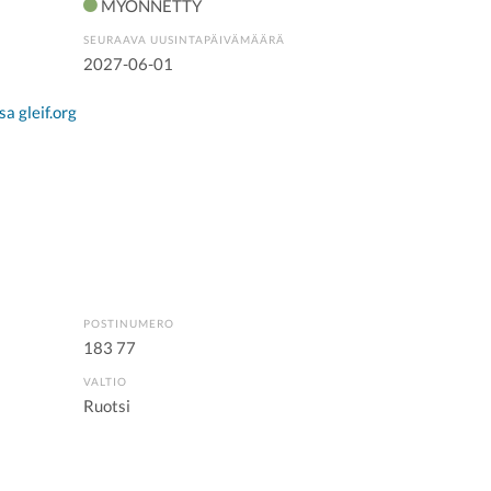
MYÖNNETTY
SEURAAVA UUSINTAPÄIVÄMÄÄRÄ
2027-06-01
a gleif.org
POSTINUMERO
183 77
VALTIO
Ruotsi