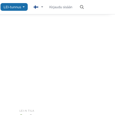
LEI-tunnus
Kirjaudu sisään
LEI:N TILA