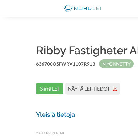
Ribby Fastigheter 
636700OSFWRV1107R913
MYÖNNETTY
Siirrä LEI
NÄYTÄ LEI-TIEDOT
Yleisiä tietoja
YRITYKSEN NIMI