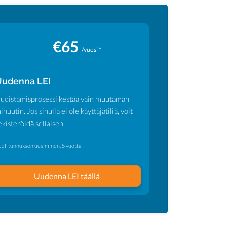
€65
/vuosi *
udenna LEI
udistamisprosessi kestää vain muutaman
inuutin. Jos sinulla ei ole käyttäjätiliä, voit
ekisteröidä sellaisen.
LEI-tunnuksen uusiminen, 5 vuotta
Uudenna LEI täällä