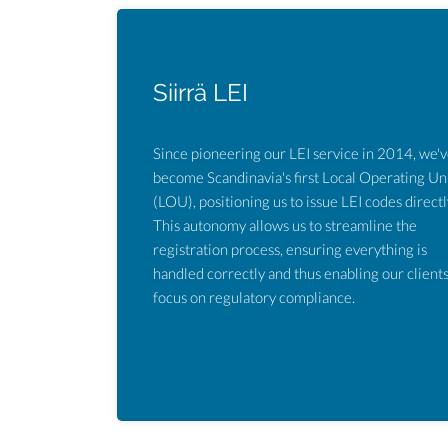
Siirrä LEI
Since pioneering our LEI service in 2014, we'
become Scandinavia's first Local Operating Un
(LOU), positioning us to issue LEI codes directl
This autonomy allows us to streamline the
registration process, ensuring everything is
handled correctly and thus enabling our clients
focus on regulatory compliance.