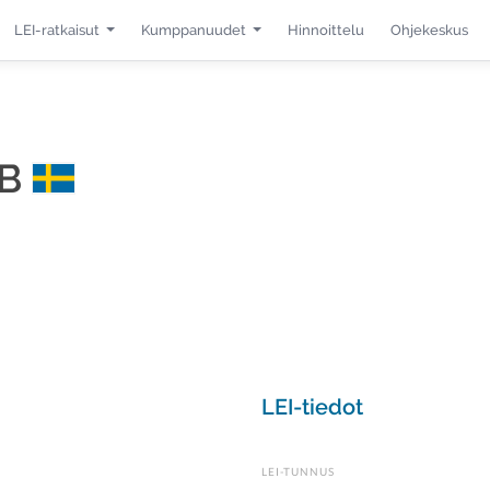
LEI-ratkaisut
Kumppanuudet
Hinnoittelu
Ohjekeskus
AB
LEI-tiedot
LEI-TUNNUS